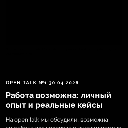
She has been nominated for an Academy Award, two Grammy Awards, and
the Mercury Prize
ОPEN TALK №1 30.04.2026
Работа возможна: личный
Контакт Everland для СМИ
pressa@evland.ru
опыт и реальные кейсы
e.rudeleva@evland.ru
+7 (906) 072-69-77
На open talk мы обсудили, возможна