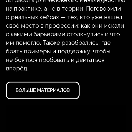
ли работа для человека с инвалидностью
Контакт Магнит для СМИ
на практике, а не в теории. Поговорили
pressa@magnit.ru
о реальных кейсах — тех, кто уже нашёл
своё место в профессии: как они искали,
с какими барьерами столкнулись и что
им помогло. Также разобрались, где
брать примеры и поддержку, чтобы
не бояться пробовать и двигаться
вперёд.
БОЛЬШЕ МАТЕРИАЛОВ